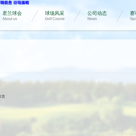
球场图片
公司公告
招聘信息
球场攻略
公司活动
公司福利
君兰球会
球场风采
公司动态
赛
About us
Golf Course
News
Spo
1页