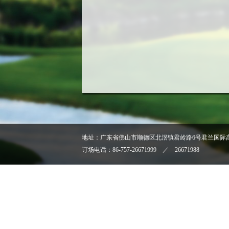
地址：广东省佛山市顺德区北滘镇君岭路6号君兰国际
订场电话：86-757-26671999 ／ 26671988