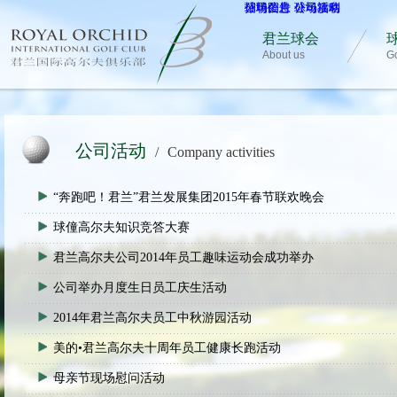
球场图片
公司公告
招聘信息
球场攻略
公司活动
公司福利
君兰球会
About us
Go
公司活动
/
Company activities
“奔跑吧！君兰”君兰发展集团2015年春节联欢晚会
球僮高尔夫知识竞答大赛
君兰高尔夫公司2014年员工趣味运动会成功举办
公司举办月度生日员工庆生活动
2014年君兰高尔夫员工中秋游园活动
美的•君兰高尔夫十周年员工健康长跑活动
母亲节现场慰问活动